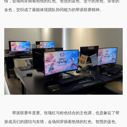
情，会场间穿插着热情的红色、智慧的蓝色、坚守的黑色、荣誉的
金色，交织成了最能体现团队协同能力的帮派联赛精神。
帮派联赛年度赛。玫瑰红与粉色结合的主色调，也是象征了帮
派成员们的团结与友情，会场间穿插着热情的红色、智慧的蓝色、