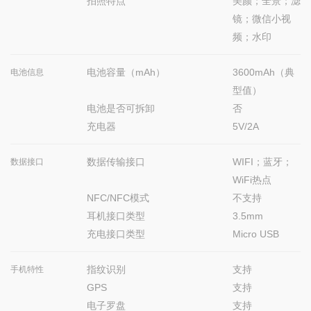
拍照特点
美颜；全景；滤
镜；微信小视
频；水印
电池容量（mAh）
3600mAh（典
电池信息
型值）
电池是否可拆卸
否
充电器
5V/2A
数据传输接口
WIFI；蓝牙；
数据接口
WiFi热点
NFC/NFC模式
不支持
耳机接口类型
3.5mm
充电接口类型
Micro USB
指纹识别
支持
手机特性
GPS
支持
电子罗盘
支持