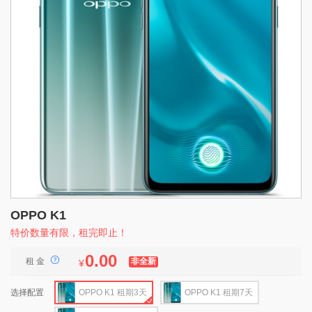
OPPO K1
特价数量有限，租完即止！
0.00
租 金
非全新
¥
选择配置
OPPO K1 租期3天
OPPO K1 租期7天