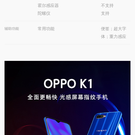
霍尔感应器
不支持
陀螺仪
支持
常用功能
便签；超大字
辅助功能
体；重力感应