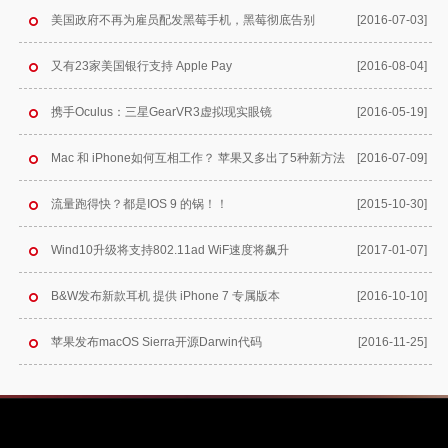
美国政府不再为雇员配发黑莓手机，黑莓彻底告别
[2016-07-03]
又有23家美国银行支持 Apple Pay
[2016-08-04]
携手Oculus：三星GearVR3虚拟现实眼镜
[2016-05-19]
Mac 和 iPhone如何互相工作？ 苹果又多出了5种新方法
[2016-07-09]
流量跑得快？都是IOS 9 的锅！！
[2015-10-30]
Wind10升级将支持802.11ad WiF速度将飙升
[2017-01-07]
B&W发布新款耳机 提供 iPhone 7 专属版本
[2016-10-10]
苹果发布macOS Sierra开源Darwin代码
[2016-11-25]