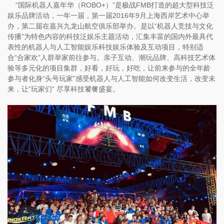
“国际机器人嘉年华（ROBO+）”是极战FMB打造的超大型科技泛
娱乐品牌活动，一年一届，第一届2016年9月上海西岸艺术中心举
办，第二届在嘉兴九龙山航空俱乐部举办。是以“机器人竞技与文化
传播”为特色内容的科技泛娱乐主题活动，汇集丰富的国内外最具代
表性的机器人与人工智能娱乐科技娱乐体验及互动项目，特别适
合“合家欢”人群举家前往参与。亲子互动、潮玩品牌、高科技艺术体
验等多元化的项目集群，好看，好玩，好吃，让前来参与的全年龄
参与者化身“头号玩家”感受机器人与人工智能如何改变生活，改变未
来，让“玩家们” 尽享科技饕餮盛宴。